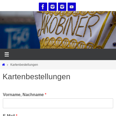
Zum
Inhalt
springen
Start
Kartenbestellungen
Kartenbestellungen
Vorname, Nachname
*
E-Mail
*