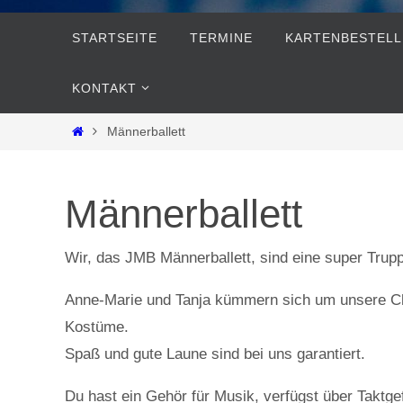
Zum
STARTSEITE
TERMINE
KARTENBESTEL
Inhalt
springen
KONTAKT
Start
Männerballett
Männerballett
Wir, das JMB Männerballett, sind eine super Trupp
Anne-Marie und Tanja kümmern sich um unsere Chor
Kostüme.
Spaß und gute Laune sind bei uns garantiert.
Du hast ein Gehör für Musik, verfügst über Taktgef